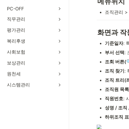
메뉴위치
PC-OFF
조직관리 >
직무관리
평가관리
화면과 작
복리후생
기준일자
:
사회보험
부서 선택
:
조회 버튼(
보상관리
조직 찾기
:
원천세
조직 트리(
시스템관리
조직원 목록
직원번호
:
성명 / 조직 
하위조직 표