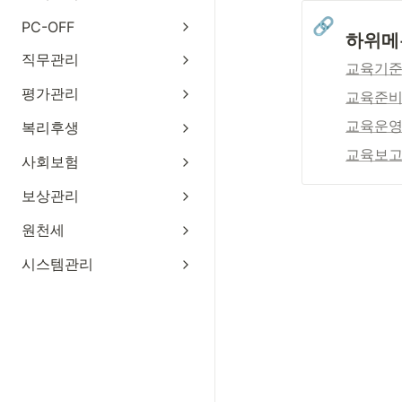
🔗
PC-OFF
하위메
직무관리
교육기
평가관리
교육준
교육운
복리후생
교육보
사회보험
보상관리
원천세
시스템관리