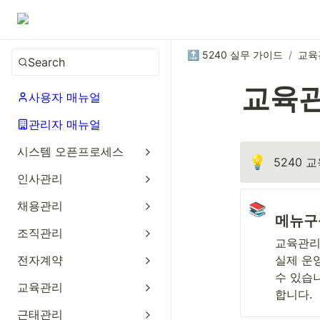
🔝 5240 실무 가이드
/
교육
Search
교육
사용자 매뉴얼
관리자 매뉴얼
시스템 오픈프로세스
💡
5240 
인사관리
채용관리
📚
메뉴구
조직관리
교육관리
전자계약
실제 운
수 있습
교육관리
합니다.
근태관리