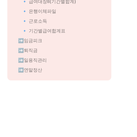
🔹 급여대장
Ⅱ
(기간별합계)
🔹 은행이체파일
🔹 근로소득
🔹 기간별급여합계표
➡️임금피크
➡️퇴직금
➡️일용직관리
➡️연말정산