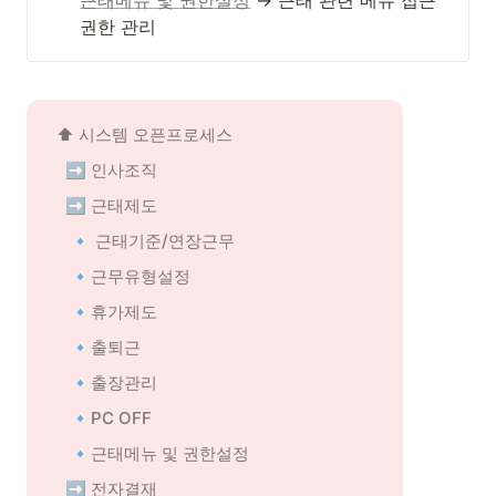
근태메뉴 및 권한설정
 → 근태 관련 메뉴 접근
권한 관리
⬆️ 시스템 오픈프로세스
 ➡️ 인사조직
 ➡️ 근태제도
🔹 근태기준/연장근무
🔹근무유형설정
🔹휴가제도
🔹출퇴근
🔹출장관리
🔹PC OFF
🔹근태메뉴 및 권한설정
 ➡️ 전자결재