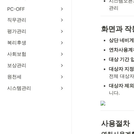
시스템오픈프
관리
PC-OFF
직무관리
화면과 작
평가관리
상단 네비
복리후생
연차사용계
사회보험
대상 기간 
보상관리
대상자 지정
전체 대상자
원천세
대상자 제외
시스템관리
니다.
사용절차