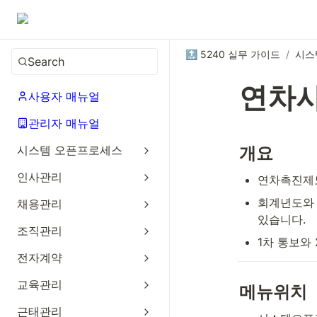
🔝 5240 실무 가이드
/
시스
Search
연차사
사용자 매뉴얼
관리자 매뉴얼
시스템 오픈프로세스
개요
인사관리
연차촉진제도
회계년도와 
채용관리
있습니다.
조직관리
1차 통보와
전자계약
교육관리
메뉴위치
근태관리