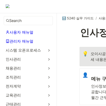
🔝 5240 실무 가이드
/
사용
Search
인사
사용자 매뉴얼
관리자 매뉴얼
시스템 오픈프로세스
💡
오이사공
인사관리
세 내용
채용관리
👤
조직관리
메뉴 
전자계약
인사정보
공합니다
교육관리
월간 근
근태관리