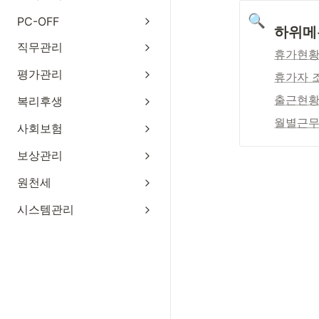
🔍
PC-OFF
하위메
직무관리
휴가현
평가관리
휴가자 
출근현
복리후생
월별근
사회보험
보상관리
원천세
시스템관리