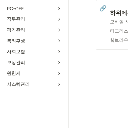
🔗
PC-OFF
하위메
직무관리
모바일 
평가관리
티그리스
웹브라우
복리후생
사회보험
보상관리
원천세
시스템관리