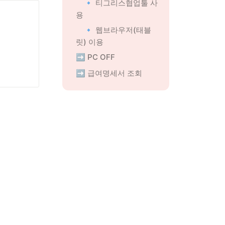
🔹 티그리스협업툴 사
용
🔹 웹브라우저(태블
릿) 이용
➡️ PC OFF
➡️ 급여명세서 조회