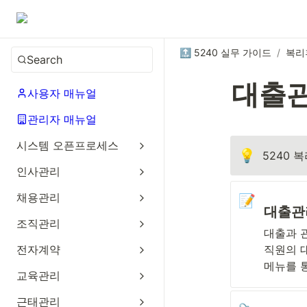
🔝 5240 실무 가이드
/
복리
Search
대출
사용자 매뉴얼
관리자 매뉴얼
시스템 오픈프로세스
💡
5240 
인사관리
채용관리
📝
대출관
조직관리
대출과 
전자계약
직원의 
메뉴를 
교육관리
근태관리