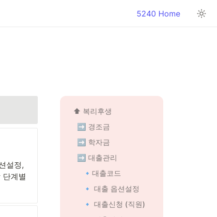
5240 Home
⬆️ 복리후생
➡️ 경조금
➡️ 학자금
➡️ 대출관리
설정, 
🔹대출코드
 단계별 
🔹 대출 옵션설정
🔹 대출신청 (직원)