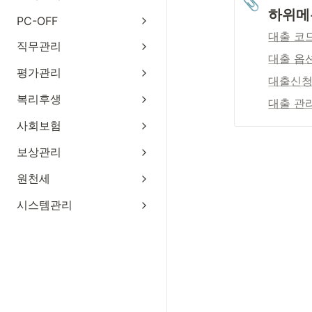
📎
하위메
PC-OFF
대출 코
직무관리
대출 옵
평가관리
대출신청
복리후생
대출 관
사회보험
보상관리
원천세
시스템관리