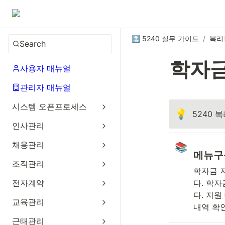
🔝 5240 실무 가이드
/
복리
Search
학자
사용자 매뉴얼
관리자 매뉴얼
시스템 오픈프로세스
💡
5240 
인사관리
채용관리
📚
메뉴구
조직관리
학자금 
전자계약
다. 학
다. 지원
교육관리
내역 확
근태관리