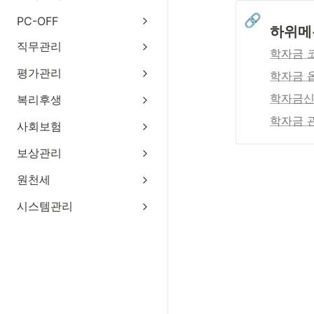
🔗
PC-OFF
하위메
직무관리
학자금 
평가관리
학자금 
학자금신
복리후생
학자금 
사회보험
보상관리
원천세
시스템관리