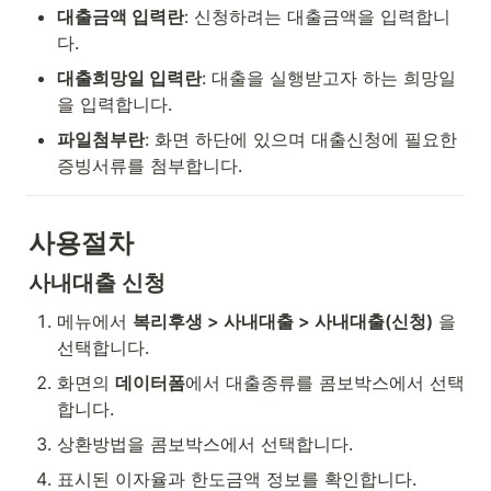
대출금액 입력란
: 신청하려는 대출금액을 입력합니
다.
대출희망일 입력란
: 대출을 실행받고자 하는 희망일
을 입력합니다.
파일첨부란
: 화면 하단에 있으며 대출신청에 필요한 
증빙서류를 첨부합니다.
사용절차
사내대출 신청
메뉴에서 
복리후생 > 사내대출 > 사내대출(신청)
 을 
선택합니다.
화면의 
데이터폼
에서 대출종류를 콤보박스에서 선택
합니다.
상환방법을 콤보박스에서 선택합니다.
표시된 이자율과 한도금액 정보를 확인합니다.