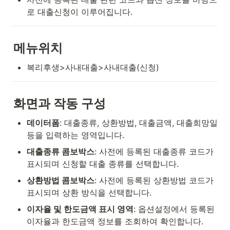
로 대출신청이 이루어집니다.
메뉴위치
복리후생>사내대출>사내대출(신청)
화면과 작동 구성
데이터폼
: 대출종류, 상환방법, 대출금액, 대출희망일 
등을 입력하는 영역입니다.
대출종류 콤보박스
: 사전에 등록된 대출종류 코드가 
표시되며 신청할 대출 종류를 선택합니다.
상환방법 콤보박스
: 사전에 등록된 상환방법 코드가 
표시되며 상환 방식을 선택합니다.
이자율 및 한도금액 표시 영역
: 옵션설정에서 등록된 
이자율과 한도금액 정보를 조회하여 확인합니다.