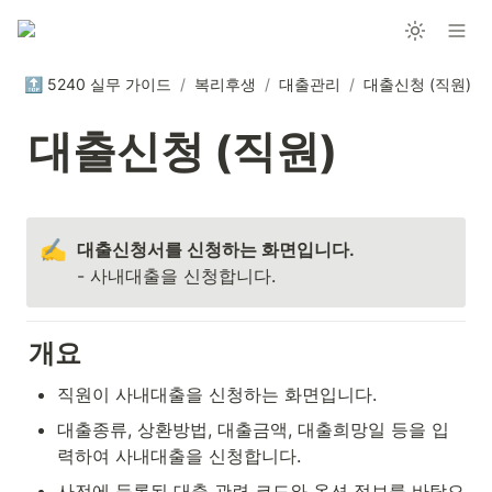
🔝 5240 실무 가이드
/
복리후생
/
대출관리
/
대출신청 (직원)
대출신청 (직원)
✍️
- 사내대출을 신청합니다.
개요
직원이 사내대출을 신청하는 화면입니다.
대출종류, 상환방법, 대출금액, 대출희망일 등을 입
력하여 사내대출을 신청합니다.
사전에 등록된 대출 관련 코드와 옵션 정보를 바탕으