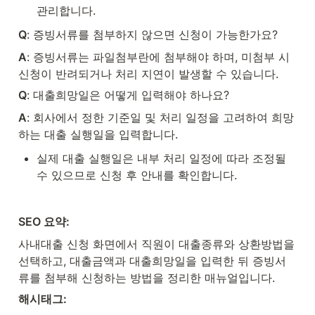
관리합니다.
Q
: 증빙서류를 첨부하지 않으면 신청이 가능한가요?
A
: 증빙서류는 파일첨부란에 첨부해야 하며, 미첨부 시 
신청이 반려되거나 처리 지연이 발생할 수 있습니다.
Q
: 대출희망일은 어떻게 입력해야 하나요?
A
: 회사에서 정한 기준일 및 처리 일정을 고려하여 희망
하는 대출 실행일을 입력합니다.
실제 대출 실행일은 내부 처리 일정에 따라 조정될 
수 있으므로 신청 후 안내를 확인합니다.
SEO 요약: 
사내대출 신청 화면에서 직원이 대출종류와 상환방법을 
선택하고, 대출금액과 대출희망일을 입력한 뒤 증빙서
류를 첨부해 신청하는 방법을 정리한 매뉴얼입니다.
해시태그: