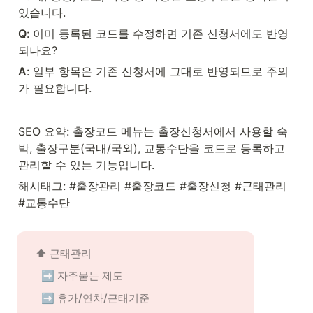
있습니다.
Q
: 이미 등록된 코드를 수정하면 기존 신청서에도 반영
되나요?
A
: 일부 항목은 기존 신청서에 그대로 반영되므로 주의
가 필요합니다.
SEO 요약: 출장코드 메뉴는 출장신청서에서 사용할 숙
박, 출장구분(국내/국외), 교통수단을 코드로 등록하고 
관리할 수 있는 기능입니다.
해시태그: #출장관리 #출장코드 #출장신청 #근태관리 
#교통수단
⬆️ 근태관리
➡️ 자주묻는 제도
➡️ 휴가/연차/근태기준