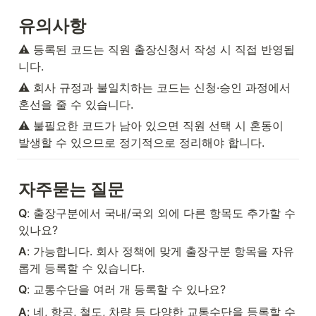
유의사항
⚠️ 등록된 코드는 직원 출장신청서 작성 시 직접 반영됩
니다.
⚠️ 회사 규정과 불일치하는 코드는 신청·승인 과정에서 
혼선을 줄 수 있습니다.
⚠️ 불필요한 코드가 남아 있으면 직원 선택 시 혼동이 
발생할 수 있으므로 정기적으로 정리해야 합니다.
자주묻는 질문
Q
: 출장구분에서 국내/국외 외에 다른 항목도 추가할 수 
있나요?
A
: 가능합니다. 회사 정책에 맞게 출장구분 항목을 자유
롭게 등록할 수 있습니다.
Q
: 교통수단을 여러 개 등록할 수 있나요?
A
: 네, 항공, 철도, 차량 등 다양한 교통수단을 등록할 수 