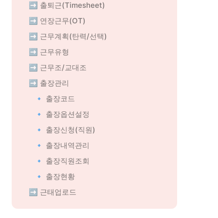
➡️ 출퇴근(Timesheet)
➡️ 연장근무(OT)
➡️ 근무계획(탄력/선택)
➡️ 근무유형
➡️ 근무조/교대조
➡️ 출장관리
🔹 출장코드
🔹 출장옵션설정
🔹 출장신청(직원)
🔹 출장내역관리
🔹 출장직원조회
🔹 출장현황
➡️ 근태업로드