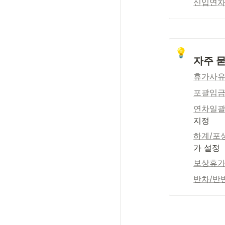
신입연
💡
자주 
휴가사
포괄임
연차일
지정
하계/포
가 설정
보상휴가
반차/반