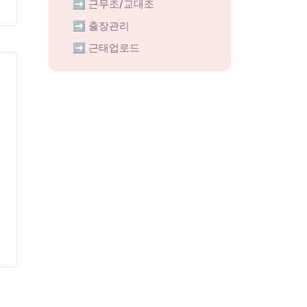
➡️ 근무조/교대조
➡️ 출장관리
➡️ 근태업로드