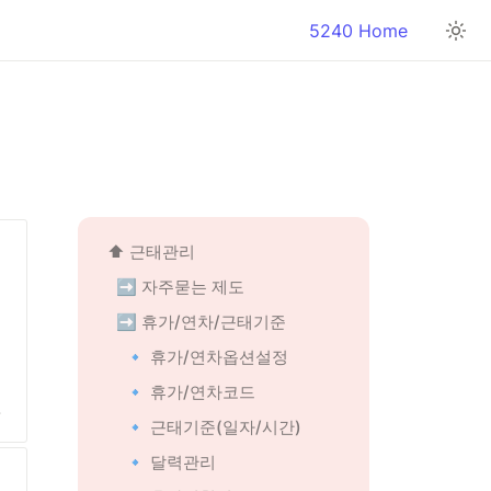
5240 Home
⬆️ 근태관리
➡️ 자주묻는 제도
➡️ 휴가/연차/근태기준
🔹 휴가/연차옵션설정
신
🔹 휴가/연차코드
.
🔹 근태기준(일자/시간)
🔹 달력관리