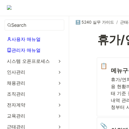
🔝 5240 실무 가이드
/
근태
Search
휴가/
사용자 매뉴얼
관리자 매뉴얼
시스템 오픈프로세스
📋
메뉴구
인사관리
휴가/연
채용관리
용 현황
태 기준 
조직관리
내역 관리
전자계약
청부터 
교육관리
📎
근태관리