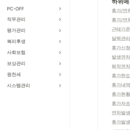
하위메
PC-OFF
휴가/연
직무관리
휴가/연
근태기준
평가관리
달력관
복리후생
휴가신
사회보험
발생연
보상관리
퇴직연
원천세
휴가한
휴가내
시스템관리
휴가현
휴가자조
연차발생
휴가발생