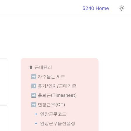
5240 Home
⬆️ 근태관리
➡️ 자주묻는 제도
➡️ 휴가/연차/근태기준
➡️ 출퇴근(Timesheet)
➡️ 연장근무(OT)
🔹 연장근무코드
🔹 연장근무옵션설정