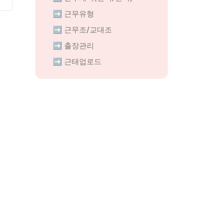
➡️ 근무유형
➡️ 근무조/교대조
➡️ 출장관리
➡️ 근태업로드