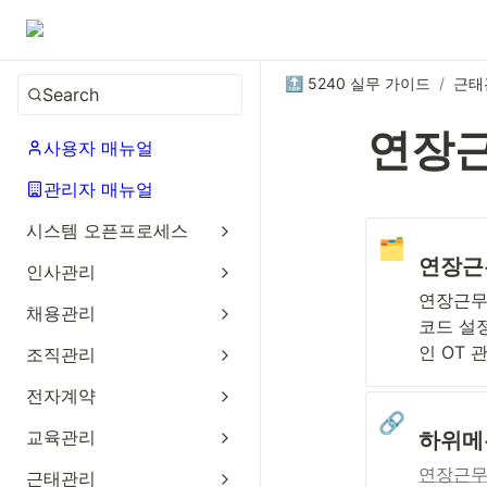
🔝 5240 실무 가이드
/
근태
Search
연장근
사용자 매뉴얼
관리자 매뉴얼
시스템 오픈프로세스
🗂️
연장근무
인사관리
연장근무
채용관리
코드 설
인 OT 
조직관리
전자계약
🔗
교육관리
하위메
연장근
근태관리