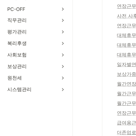
연장근
PC-OFF
사전 사
직무관리
연장근무
평가관리
대체휴
복리후생
대체휴
사회보험
대체휴
일자별
보상관리
보상가
원천세
월간연장
시스템관리
월간근무
월간근무
연장근무
급여용근
더존업로