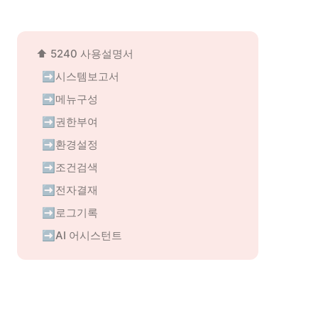
⬆️ 5240 사용설명서
➡️시스템보고서
➡️메뉴구성
➡️권한부여
➡️환경설정
➡️조건검색
➡️전자결재
➡️로그기록
➡️AI 어시스턴트