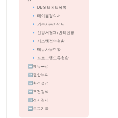
🔹 DB오브젝트목록
🔹 테이블정의서
🔹 외부사용자명단
🔹 신청서결재/반려현황
🔹 시스템접속현황
🔹 메뉴사용현황
🔹 프로그램오류현황
니
➡️메뉴구성
➡️권한부여
➡️환경설정
➡️조건검색
➡️전자결재
➡️로그기록