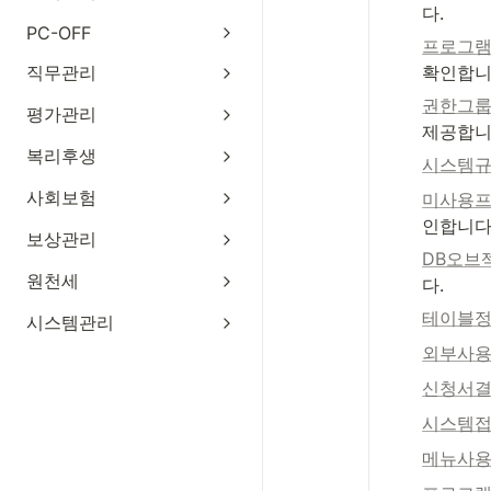
다.
PC-OFF
프로그램
직무관리
확인합니
권한그
평가관리
제공합니
복리후생
시스템
사회보험
미사용프
인합니다
보상관리
DB오브
원천세
다.
테이블
시스템관리
외부사
신청서결
시스템
메뉴사