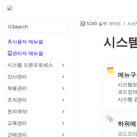
🔝 5240 실무 가이드
/
시스
Search
시스
사용자 매뉴얼
관리자 매뉴얼
시스템 오픈프로세스
🗂️
메뉴구
인사관리
시스템보
채용관리
코드정의
시스템 
조직관리
전자계약
📎
교육관리
하위메
코드정
근태관리