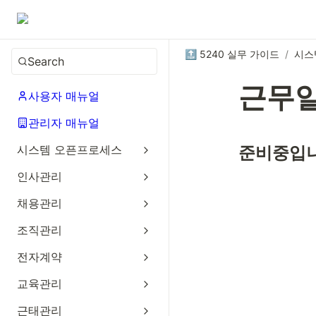
🔝 5240 실무 가이드
/
시스
Search
근무
사용자 매뉴얼
관리자 매뉴얼
시스템 오픈프로세스
준비중입니
인사관리
채용관리
조직관리
전자계약
교육관리
근태관리