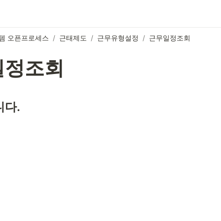
템 오픈프로세스
/
근태제도
/
근무유형설정
/
근무일정조회
일정조회
다.