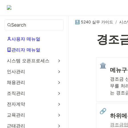
🔝 5240 실무 가이드
/
시스
Search
경조
사용자 매뉴얼
관리자 매뉴얼
시스템 오픈프로세스
🏛️
메뉴구
인사관리
경조금 신
채용관리
무를 처
는 경조금
조직관리
전자계약
🔗
교육관리
하위메
경조금
근태관리