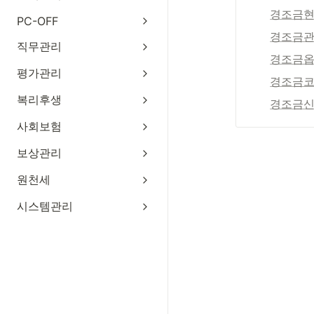
경조금
PC-OFF
경조금
직무관리
경조금
평가관리
경조금
복리후생
경조금신
사회보험
보상관리
원천세
시스템관리