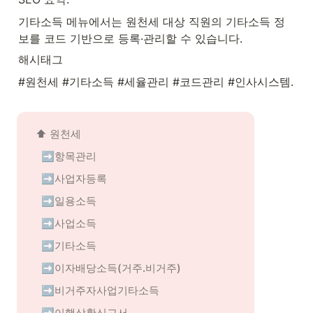
기타소득 메뉴에서는 원천세 대상 직원의 기타소득 정
보를 코드 기반으로 등록·관리할 수 있습니다.
해시태그
#원천세 #기타소득 #세율관리 #코드관리 #인사시스템.
⬆️ 
원천세
➡️항목관리
➡️사업자등록
➡️일용소득
➡️사업소득
➡️기타소득
➡️이자배당소득(거주.비거주)
➡️비거주자사업기타소득
➡️이행상황신고서