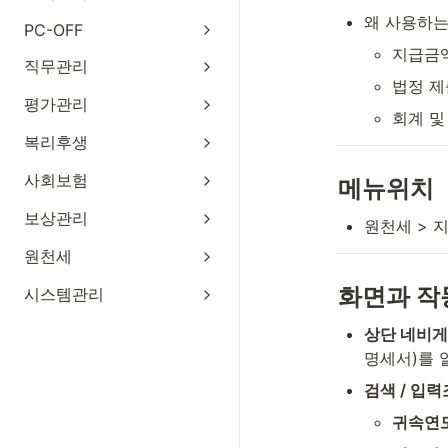
왜 사용하는
PC-OFF
지급금액
직무관리
법정 제
평가관리
회계 및
복리후생
사회보험
메뉴위치
보상관리
원천세 > 
원천세
화면과 작
시스템관리
상단 네비
명세서)를 
검색 / 입
귀속연도