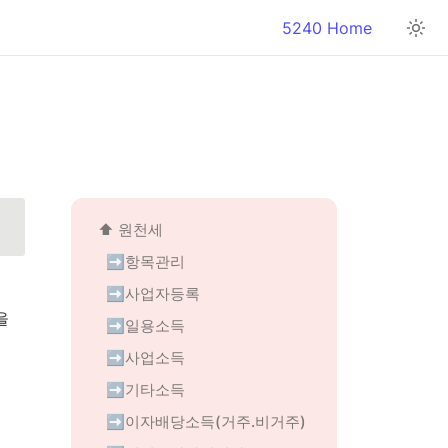
5240 Home
⬆️ 
원천세
➡️항목관리
➡️사업자등록
지급자가 근로자 또는 기타 소득자에게 지급한 금액과 그에 대한 원천세액을 
➡️일용소득
➡️사업소득
➡️기타소득
➡️이자배당소득(거주.비거주)