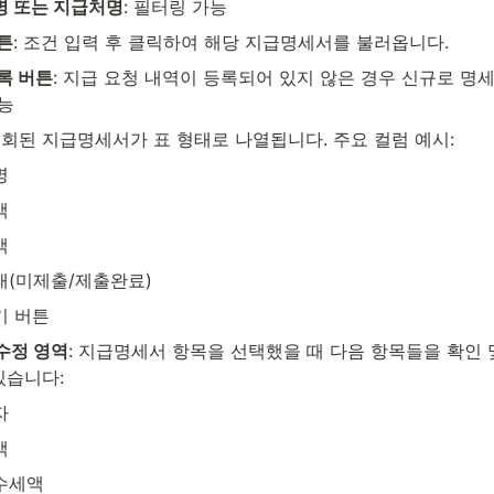
 또는 지급처명
: 필터링 가능
튼
: 조건 입력 후 클릭하여 해당 지급명세서를 불러옵니다.
록 버튼
: 지급 요청 내역이 등록되어 있지 않은 경우 신규로 명세
능
 조회된 지급명세서가 표 형태로 나열됩니다. 주요 컬럼 예시:
명
액
액
(미제출/제출완료)
기 버튼
 수정 영역
: 지급명세서 항목을 선택했을 때 다음 항목들을 확인 및
있습니다:
자
액
수세액