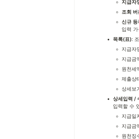
지급자명
조회 버
신규 등
입력 가
목록(표)
:
지급자
지급금
원천세
제출상태
상세보
상세입력 /
입력할 수 
지급일
지급금
원천징