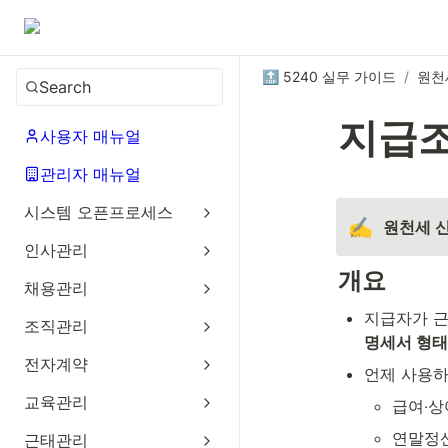
🔝 5240 실무 가이드
/
원천
Search
지급
사용자 매뉴얼
관리자 매뉴얼
시스템 오픈프로세스
✍️
원천세 
인사관리
개요
채용관리
조직관리
명세서 형태
전자계약
언제 사용하
교육관리
급여‧상
연말정산
근태관리