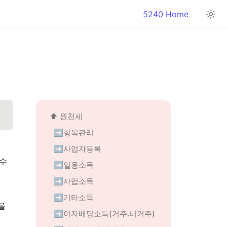
5240 Home
⬆️ 
원천세
➡️항목관리
➡️사업자등록
영수
➡️일용소득
➡️사업소득
➡️기타소득
 
➡️이자배당소득(거주.비거주)