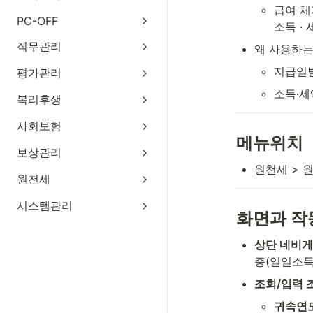
급여 체
PC-OFF
소득 ·
직무관리
왜 사용하
지급일별
평가관리
소득·세
복리후생
사회보험
메뉴위치
보상관리
원천세 > 
원천세
시스템관리
화면과 작
상단 네비
증(일일소득
조회/입력 
귀속연도