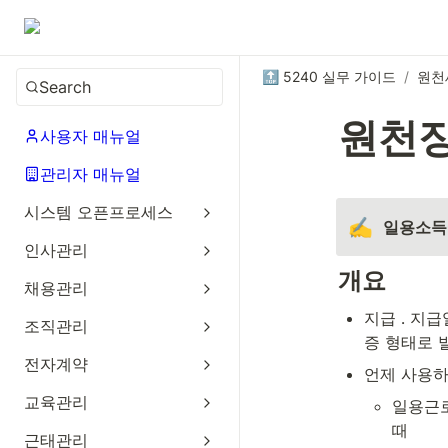
🔝 5240 실무 가이드
/
원천
Search
원천징
사용자 매뉴얼
관리자 매뉴얼
시스템 오픈프로세스
✍️
일용소득
인사관리
개요
채용관리
지급 ․ 지
조직관리
증 형태로 
전자계약
언제 사용
교육관리
일용근로
때
근태관리