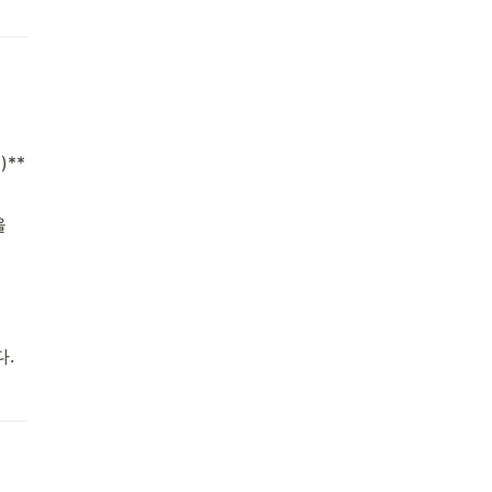
**
 
.