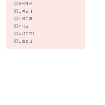
➡️급여계산
➡️급여결과
➡️임금피크
➡️퇴직금
➡️일용직관리
➡️연말정산