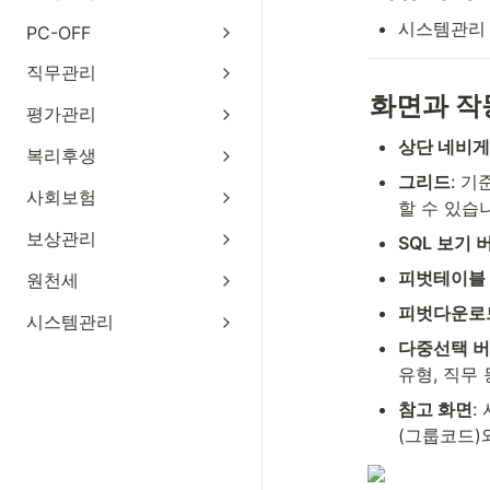
시스템관리 
PC-OFF
직무관리
화면과 작
평가관리
상단 네비
복리후생
그리드
: 
사회보험
할 수 있습
보상관리
SQL 보기 
피벗테이블
원천세
피벗다운로
시스템관리
다중선택 
유형, 직무
참고 화면
:
(그룹코드)