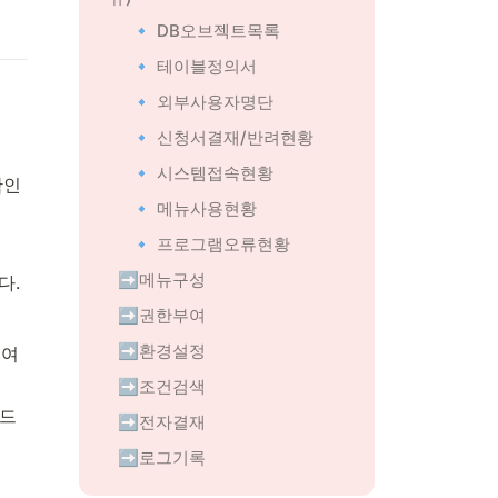
🔹 DB오브젝트목록
🔹 테이블정의서
🔹 외부사용자명단
🔹 신청서결재/반려현황
🔹 시스템접속현황
확인
🔹 메뉴사용현황
🔹 프로그램오류현황
➡️메뉴구성
다.
➡️권한부여
➡️환경설정
급여
➡️조건검색
리드
➡️전자결재
➡️로그기록