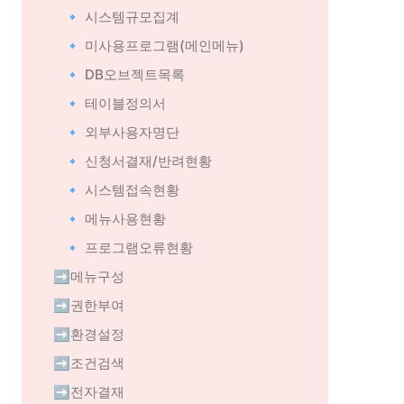
🔹 시스템규모집계
🔹 미사용프로그램(메인메뉴)
🔹 DB오브젝트목록
🔹 테이블정의서
🔹 외부사용자명단
🔹 신청서결재/반려현황
🔹 시스템접속현황
🔹 메뉴사용현황
🔹 프로그램오류현황
➡️메뉴구성
➡️권한부여
➡️환경설정
➡️조건검색
➡️전자결재