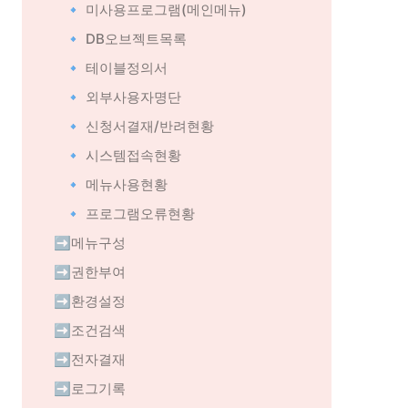
🔹 미사용프로그램(메인메뉴)
🔹 DB오브젝트목록
🔹 테이블정의서
🔹 외부사용자명단
🔹 신청서결재/반려현황
🔹 시스템접속현황
🔹 메뉴사용현황
🔹 프로그램오류현황
➡️메뉴구성
➡️권한부여
➡️환경설정
➡️조건검색
➡️전자결재
➡️로그기록