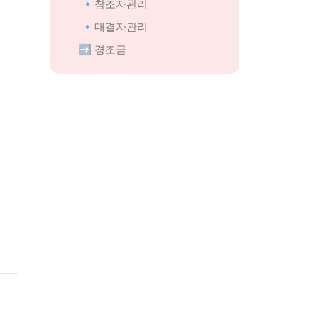
🔹참조자관리
🔹대결자관리
 ➡️ 경조금