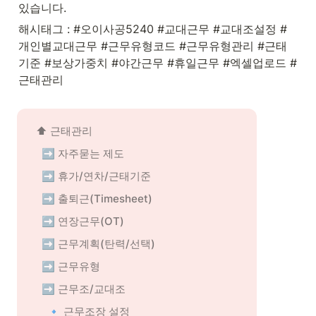
있습니다.
해시태그 : #오이사공5240 #교대근무 #교대조설정 #
개인별교대근무 #근무유형코드 #근무유형관리 #근태
기준 #보상가중치 #야간근무 #휴일근무 #엑셀업로드 #
근태관리
⬆️ 근태관리
➡️ 자주묻는 제도
➡️ 휴가/연차/근태기준
➡️ 출퇴근(Timesheet)
➡️ 연장근무(OT)
➡️ 근무계획(탄력/선택)
➡️ 근무유형
➡️ 근무조/교대조
🔹 근무조장 설정