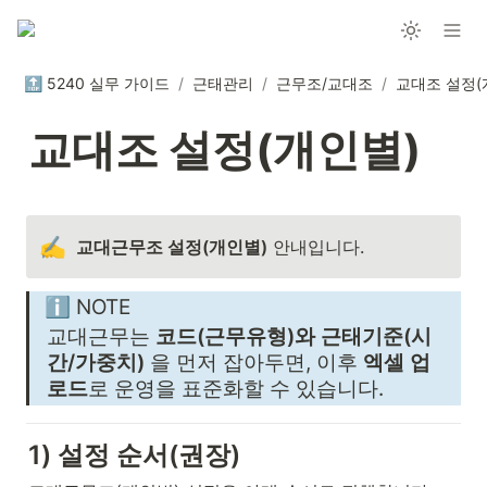
🔝 5240 실무 가이드
/
근태관리
/
근무조/교대조
/
교대조 설정(
교대조 설정(개인별)
✍️
교대근무조 설정(개인별)
 안내입니다.
ℹ️ NOTE
교대근무는 
코드(근무유형)와 근태기준(시
간/가중치)
 을 먼저 잡아두면, 이후 
엑셀 업
로드
로 운영을 표준화할 수 있습니다.
1) 설정 순서(권장)