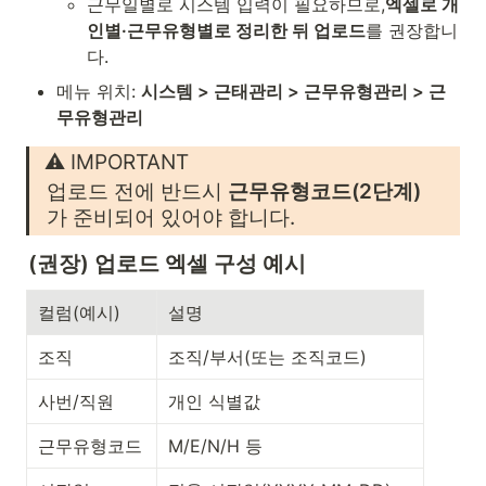
근무일별로 시스템 입력이 필요하므로,
엑셀로 개
인별·근무유형별로 정리한 뒤 업로드
를 권장합니
다.
메뉴 위치: 
시스템 > 근태관리 > 근무유형관리 > 근
무유형관리
⚠️ IMPORTANT
업로드 전에 반드시 
근무유형코드(2단계)
가 준비되어 있어야 합니다.
(권장) 업로드 엑셀 구성 예시
컬럼(예시)
설명
조직
조직/부서(또는 조직코드)
사번/직원
개인 식별값
근무유형코드
M/E/N/H 등