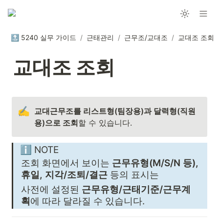
🔝 5240 실무 가이드
/
근태관리
/
근무조/교대조
/
교대조 조회
교대조 조회
✍️
교대근무조를 리스트형(팀장용)과 달력형(직원
용)으로 조회
할 수 있습니다.
ℹ️ NOTE
조회 화면에서 보이는 
근무유형(M/S/N 등), 
휴일, 지각/조퇴/결근
 등의 표시는
사전에 설정된 
근무유형/근태기준/근무계
획
에 따라 달라질 수 있습니다.