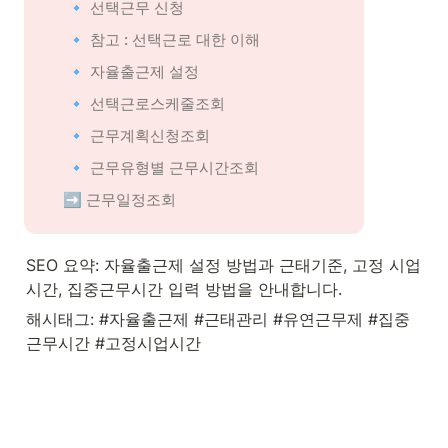
🔹 
선택근무 신청
🔹 
참고 : 선택근로 대한 이해
🔹 
자율출근제 설정
🔹 
선택근로스케줄조회
🔹 
근무계획신청조회
🔹 
근무유형별 근무시간조회
➡️
 근무일정조회
SEO 요약: 자율출근제 설정 방법과 근태기준, 고정 시업
시간, 집중근무시간 입력 방법을 안내합니다.
해시태그: #자율출근제 #근태관리 #유연근무제 #집중
근무시간 #고정시업시간