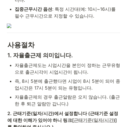
니다.
집중근무시간 옵션
: 특정 시간대(예: 10시~16시)를 
필수 근무시간으로 지정할 수 있습니다.
사용절차
1. 자율출근제 의미입니다.
자율출근제도는 시업시간을 본인이 정하는 근무유형
으로 출근시각이 시업시간이 됩니다.
즉, 8시 5분에 출근했다면 시업이 8시 5분이 되어 종
업시간은 17시 5분이 되는 유형입니다.
자율출근제의 경우 출근알람은 오지 않습니다. (출근
한 후 퇴근 알람만 갑니다.)
2. 근태기준(일자/시간)에서 설정합니다 (근태기준 설정
에 대한 이해가 있어야 하니 링크[
근태기준(일자/시간
)]