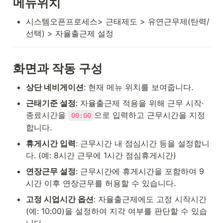
메뉴위치
시스템오픈프로세스> 근태제도 > 유연근무제(탄력/
선택) > 자율출근제 설정
화면과 작동 구성
상단 네비게이션
: 현재 메뉴 위치를 보여줍니다.
근태기준 설정
: 자율출근제 적용을 위해 근무 시작·
종료시간을 
으로 입력하고 근무시간을 지정
00:00
합니다.
휴게시간 입력
: 근무시간 내 점심시간 등을 설정합니
다. (예: 8시간 근무에 1시간 점심휴게시간)
연장근무 설정
: 근무시간에 휴게시간을 포함하여 9
시간 이후 연장근무를 허용할 수 있습니다.
고정 시업시간 옵션
: 자율출근제에도 고정 시작시간
(예: 10:00)을 설정하여 지각 여부를 판단할 수 있습