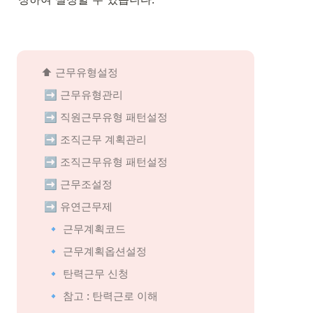
 ⬆️ 근무유형설정
➡️
 근무유형관리
➡️
 직원근무유형 패턴설정
➡️
 조직근무 계획관리
➡️
 조직근무유형 패턴설정
➡️
 근무조설정
➡️
 유연근무제
🔹 
근무계획코드
🔹 
근무계획옵션설정
🔹 
탄력근무 신청
🔹 
참고 : 탄력근로 이해