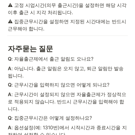
⚠️ 고정 시업시간(의무 출근시간)을 설정하면 해당 시각 
이후 출근 시 지각 처리됩니다.
⚠️ 집중근무시간을 설정하면 지정된 시간대에는 반드시 
근무해야 합니다.
자주묻는 질문
Q
: 자율출근제에서 출근 알림도 오나요?
A
: 아닙니다. 출근 알림은 오지 않고, 퇴근 알림만 발송
됩니다.
Q
: 근무시간을 입력하지 않으면 어떻게 되나요?
A
: 근무시간이 설정되지 않으면 자율출근제가 정상적으
로 적용되지 않습니다. 반드시 근무시간을 입력해야 합
니다.
Q
: 집중근무시간은 어떻게 설정하나요?
A
: 옵션설정(예: 1310번)에서 시작시간과 종료시간을 지
정하여 설정할 수 있습니다.