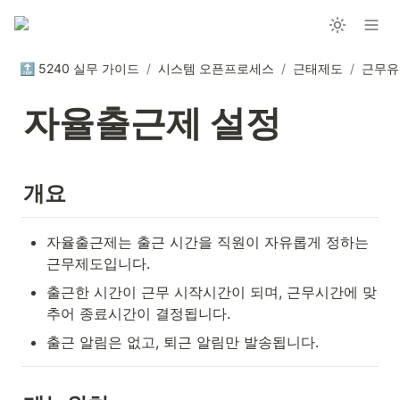
🔝 5240 실무 가이드
/
시스템 오픈프로세스
/
근태제도
/
근무유
자율출근제 설정
개요
자율출근제는 출근 시간을 직원이 자유롭게 정하는 
근무제도입니다.
출근한 시간이 근무 시작시간이 되며, 근무시간에 맞
추어 종료시간이 결정됩니다.
출근 알림은 없고, 퇴근 알림만 발송됩니다.