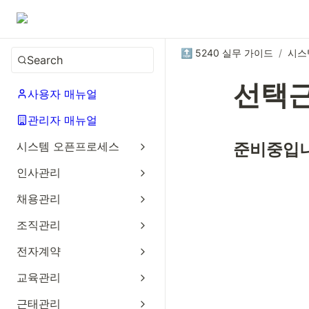
🔝 5240 실무 가이드
/
시스
Search
선택
사용자 매뉴얼
관리자 매뉴얼
시스템 오픈프로세스
준비중입니
인사관리
채용관리
조직관리
전자계약
교육관리
근태관리