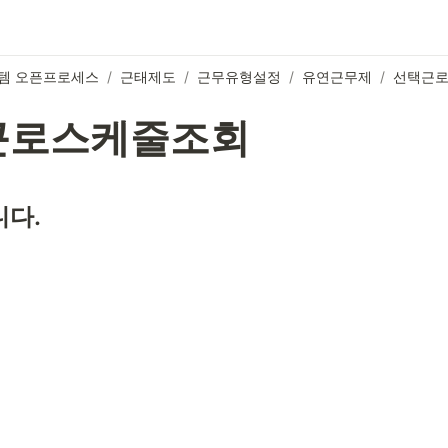
템 오픈프로세스
/
근태제도
/
근무유형설정
/
유연근무제
/
선택근
근로스케줄조회
다.