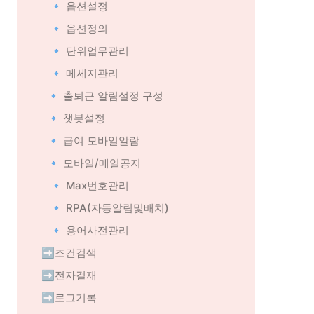
🔹 옵션설정
🔹 옵션정의
🔹 단위업무관리
🔹 메세지관리
🔹 출퇴근 알림설정 구성
🔹 챗봇설정
🔹 급여 모바일알람
🔹 모바일/메일공지
🔹 Max번호관리
🔹 RPA(자동알림및배치)
🔹 용어사전관리
➡️조건검색
➡️전자결재
➡️로그기록