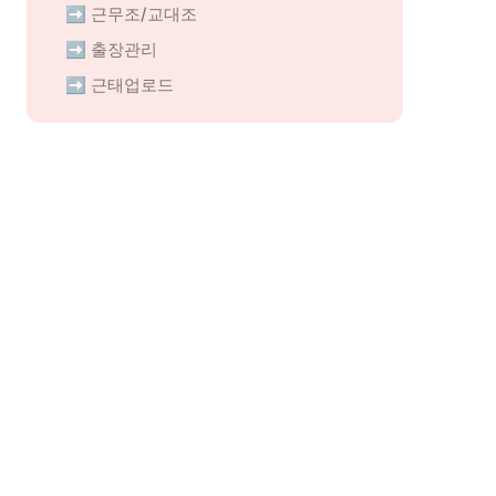
➡️ 근무조/교대조
➡️ 출장관리
➡️ 근태업로드