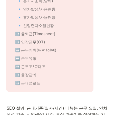
🔹 휴가자조회(달력)
🔹 연차발생/사용현황
🔹 휴가발생/사용현황
🔹 신입연차소멸현황
➡️ 출퇴근(Timesheet)
➡️ 연장근무(OT)
➡️ 근무계획(탄력/선택)
➡️ 근무유형
➡️ 근무조/교대조
➡️ 출장관리
➡️ 근태업로드
SEO 설명: 근태기준(일자/시간) 메뉴는 근무 요일, 연차 
생성 기준, 시업·종업 시간, 보상 가중치를 설정하는 기