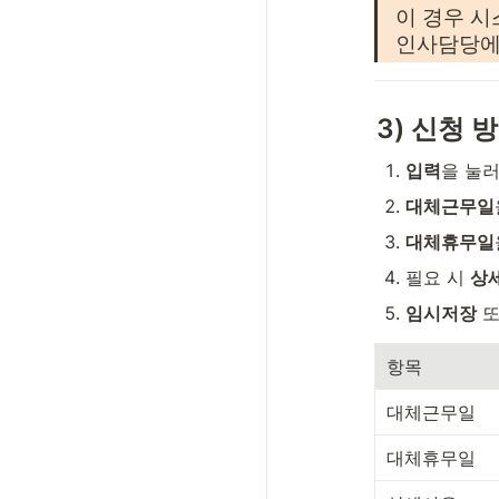
이 경우 시
인사담당에
3) 신청 
입력
을 눌러
대체근무일
대체휴무일
필요 시 
상
임시저장
 
항목
대체근무일
대체휴무일