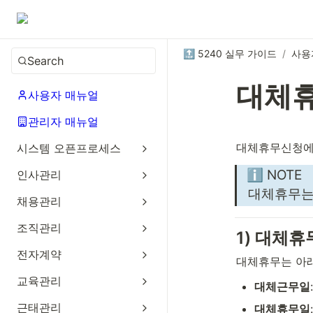
🔝 5240 실무 가이드
/
사용
Search
대체휴
사용자 매뉴얼
관리자 매뉴얼
대체휴무신청에
시스템 오픈프로세스
ℹ️ NOTE
인사관리
대체휴무는
채용관리
조직관리
1) 대체휴
전자계약
대체휴무는 아래
교육관리
대체근무일
근태관리
대체휴무일