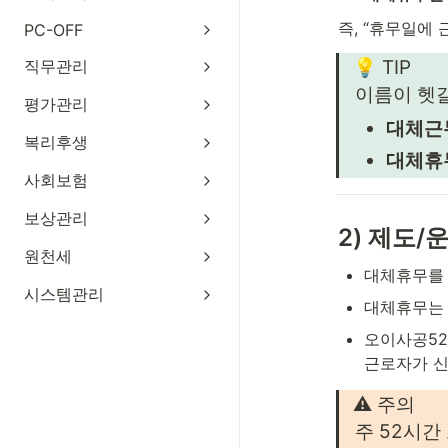
즉, “휴무일에
PC-OFF
💡 TIP
직무관리
이름이 헷
평가관리
대체근
복리후생
대체휴
사회보험
보상관리
2) 제도/
원천세
대체휴무를 
시스템관리
대체휴무는 
오이사공52
근로자가 신
⚠️ 주의
주 52시간