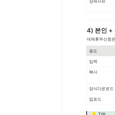
상세사유
4) 본인 
대체휴무신청은
용도
입력
복사
양식다운로드
업로드
💡 TIP