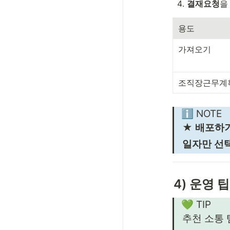
결재요청
을
용도
가져오기
조직장근무계획
ℹ️ NOTE
★ 
배포하기
일자만 선
4) 운영 
💚 TIP
추천 소통 