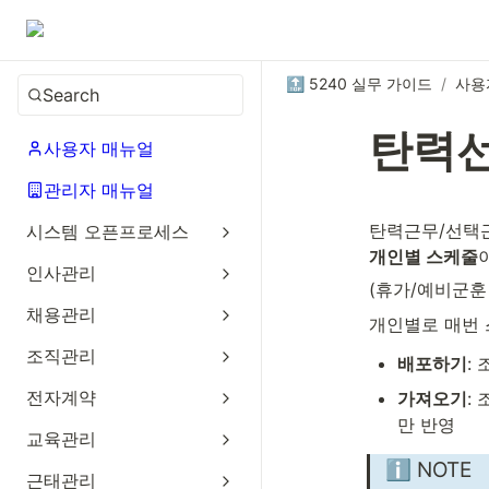
🔝 5240 실무 가이드
/
사용
Search
탄력선
사용자 매뉴얼
관리자 매뉴얼
시스템 오픈프로세스
개인별 스케줄
인사관리
(휴가/예비군훈
채용관리
개인별로 매번 
조직관리
배포하기
:
전자계약
가져오기
:
만 반영
교육관리
ℹ️ NOTE
근태관리