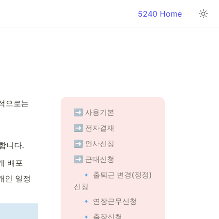
5240 Home
탄력근무/선택근무는 조직(또는 근무조) 단위로 운영되는 경우가 많지만, 최종적으로는 
➡️ 사용기본
➡️ 전자결재
➡️ 인사신청
합니다.
➡️ 근태신청
게 배포
🔹 출퇴근 변경(정정)
개인 일정
신청
🔹 연장근무신청
🔹 출장신청