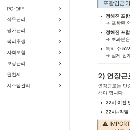
포괄임금이
PC-OFF
정해진 포함분
직무관리
→ 포함된 
평가관리
정해진 포함
→ 초과분은
복리후생
특히 
주 5
사회보험
→ 실제 집
보상관리
원천세
2) 연장근
시스템관리
연장근로는 단순
해야 합니다.
22시 이전
22시~익일 
⚠️ IMPOR