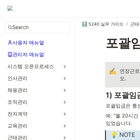
🔝 5240 실무 가이드
/
근태
Search
포괄
사용자 매뉴얼
관리자 매뉴얼
시스템 오픈프로세스
✍️
연장근로
인사관리
오.
채용관리
1) 포괄
조직관리
포괄임금은 통상
전자계약
예: “월 20시
있었습니다.
교육관리
💡 NOTE
근태관리