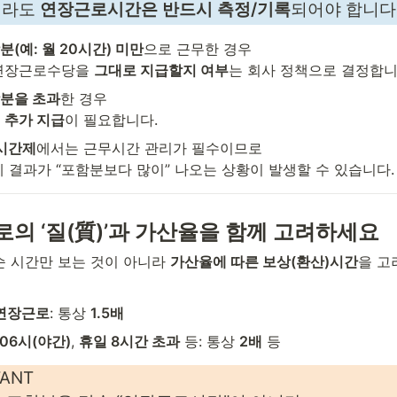
라도 
연장근로시간은 반드시 측정/기록
되어야 합니다
(예: 월 20시간) 미만
으로 근무한 경우

연장근로수당을 
그대로 지급할지 여부
는 회사 정책으로 결정합니
분을 초과
한 경우

 
추가 지급
이 필요합니다.
2시간제
에서는 근무시간 관리가 필수이므로

계 결과가 “포함분보다 많이” 나오는 상황이 발생할 수 있습니다.
로의 ‘질(質)’과 가산율을 함께 고려하세요
 시간만 보는 것이 아니라 
가산율에 따른 보상(환산)시간
을 고
 연장근로
: 통상 
1.5배
06시(야간)
, 
휴일 8시간 초과
 등: 통상 
2배
 등
TANT