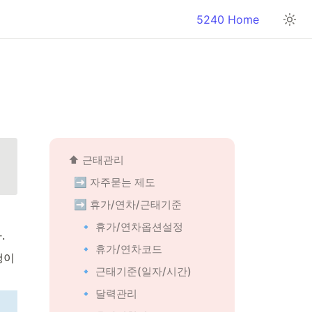
5240 Home
⬆️ 근태관리
➡️ 자주묻는 제도
➡️ 휴가/연차/근태기준
🔹 휴가/연차옵션설정
.
🔹 휴가/연차코드
이 
🔹 근태기준(일자/시간)
🔹 달력관리