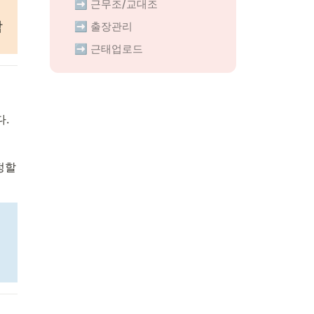
➡️ 근무조/교대조
합
➡️ 출장관리
➡️ 근태업로드
.
할 