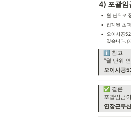
4) 포괄
월 단위로 
집계된 초과
오이사공52
있습니다.
(
ℹ️ 참고
“월 단위 
오이사공5
✅ 결론
포괄임금이
연장근무신