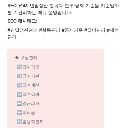
SEO 요약:
 연말정산 항목과 한도·공제 기준을 기준일자
별로 관리하는 메뉴 설명입니다.
SEO 해시태그:
#연말정산관리 #항목관리 #공제기준 #급여관리 #세액
관리
⬆️ 
보상관리
➡️급여기준
➡️급여기본
➡️급여계산
➡️급여결과
➡️임금피크
➡️퇴직금
➡️일용직관리