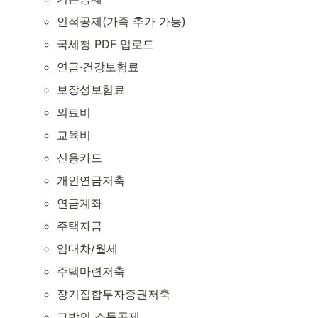
인적공제(가족 추가 가능)
국세청 PDF 업로드
연금·건강보험료
보장성보험료
의료비
교육비
신용카드
개인연금저축
연금계좌
주택자금
임대차/월세
주택마련저축
장기집합투자증권저축
그밖의 소득공제