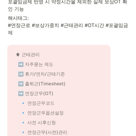
포괄임금제 반영 시 약정시간을 제외한 실제 보상OT 확
인 기능
해시태그:

#연장근로 #보상가중치 #근태관리 #OT시간 #포괄임금
제
⬆️ 근태관리
➡️ 자주묻는 제도
➡️ 휴가/연차/근태기준
➡️ 출퇴근(Timesheet)
➡️ 연장근무(OT)
🔹 연장근무코드
🔹 연장근무옵션설정
🔹 사전 사후신청
🔹 연장근무(사전)관리