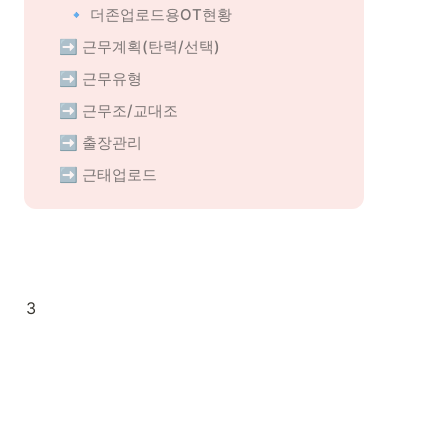
🔹 더존업로드용OT현황
➡️ 근무계획(탄력/선택)
➡️ 근무유형
➡️ 근무조/교대조
➡️ 출장관리
➡️ 근태업로드
3