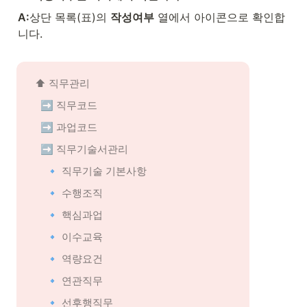
A:
상단 목록(표)의 
작성여부
 열에서 아이콘으로 확인합
니다.
⬆️ 
직무관리
➡️ 
직무코드
➡️ 
과업코드
➡️ 
직무기술서관리
🔹 직무기술 기본사항
🔹 수행조직
🔹 핵심과업
🔹 이수교육
🔹 역량요건
🔹 연관직무
🔹 선후행직무