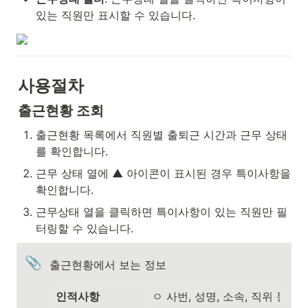
있는 직원만 표시할 수 있습니다.
사용절차
출근현황 조회
출근현황 목록에서 직원별 출퇴근 시간과 근무 상태
를 확인합니다.
근무 상태 열에 ▲ 아이콘이 표시된 경우 특이사항을 
확인합니다.
근무상태 열을 클릭하면 특이사항이 있는 직원만 필
터링할 수 있습니다.
📎
인적사항
ㅇ 사번, 성명, 소속, 직위 등은