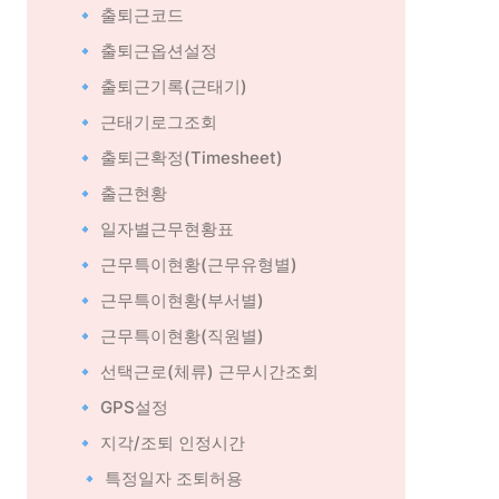
🔹 출퇴근코드
🔹 출퇴근옵션설정
🔹 출퇴근기록(근태기)
🔹 근태기로그조회
🔹 출퇴근확정(Timesheet)
🔹 출근현황
🔹 일자별근무현황표
🔹 근무특이현황(근무유형별)
🔹 근무특이현황(부서별)
🔹 근무특이현황(직원별)
🔹 선택근로(체류) 근무시간조회
🔹 GPS설정
🔹 지각/조퇴 인정시간
 🔹 특정일자 조퇴허용