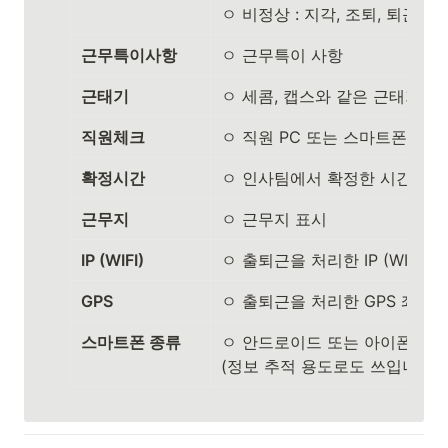
ㅇ 비정상 : 지각, 조퇴, 퇴근없음
근무특이사항
ㅇ 근무특이 사항
근태기
ㅇ 세콤, 캡스와 같은 근태기에
직원체크
ㅇ 직원 PC 또는 스마트폰에서
확정시간
ㅇ 인사팀에서 확정한 시간
근무지
ㅇ 근무지 표시
IP (WIFI)
ㅇ 출퇴근을 처리한 IP (WIFI 포
GPS
ㅇ 출퇴근을 처리한 GPS 좌표
스마트폰 종류
ㅇ 안드로이드 또는 아이폰 구분 
(정보 추적 용도로도 쓰입니다.)