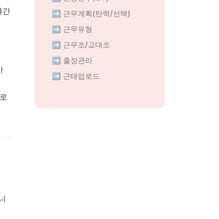
야간
➡️ 근무계획(탄력/선택)
➡️ 근무유형
➡️ 근무조/교대조
➡️ 출장관리
 
➡️ 근태업로드
로 
니