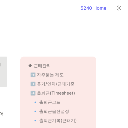
5240 Home
인
⬆️ 근태관리
➡️ 자주묻는 제도
➡️ 휴가/연차/근태기준
➡️ 출퇴근(Timesheet)
🔹 출퇴근코드
🔹 출퇴근옵션설정
어 
🔹 출퇴근기록(근태기)