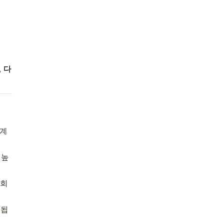
 
다
집계
 높
조회
영됩