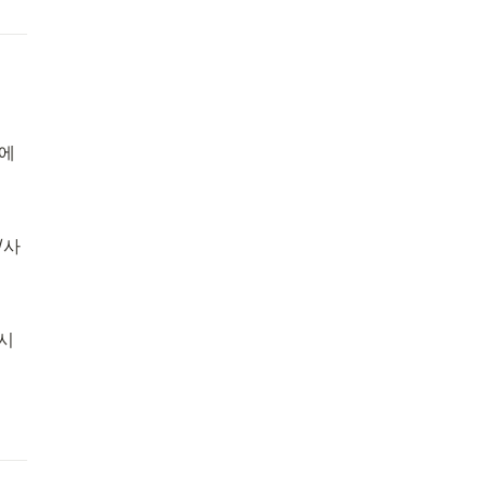
뉴에
/사
시 