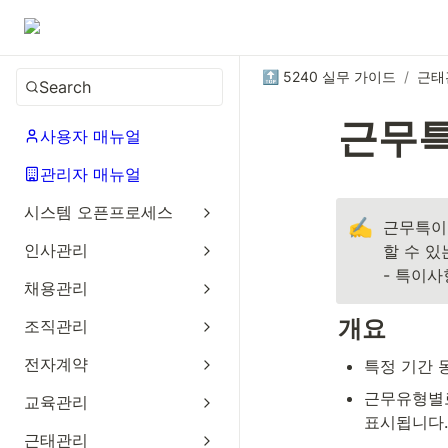
🔝 5240 실무 가이드
/
근태
Search
근무특
사용자 매뉴얼
관리자 매뉴얼
시스템 오픈프로세스
✍️
근무특이
인사관리
할 수 있
- 특이
채용관리
개요
조직관리
전자계약
특정 기간 
근무유형별로
교육관리
표시됩니다.
근태관리