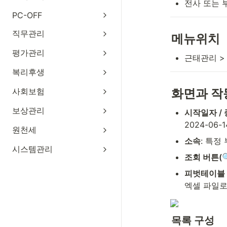
전사 또는 
PC-OFF
직무관리
메뉴위치
평가관리
근태관리 >
복리후생
사회보험
화면과 작
보상관리
시작일자 /
2024-06-1
원천세
소속
: 특정
시스템관리
조회 버튼(
피벗테이블 
엑셀 파일로
목록 구성