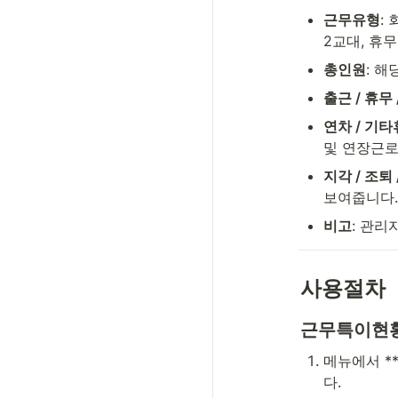
근무유형
:
2교대, 휴무
총인원
: 
출근 / 휴무 
연차 / 기타
및 연장근로
지각 / 조퇴 
보여줍니다.
비고
: 관
사용절차
근무특이현황
메뉴에서 *
다.