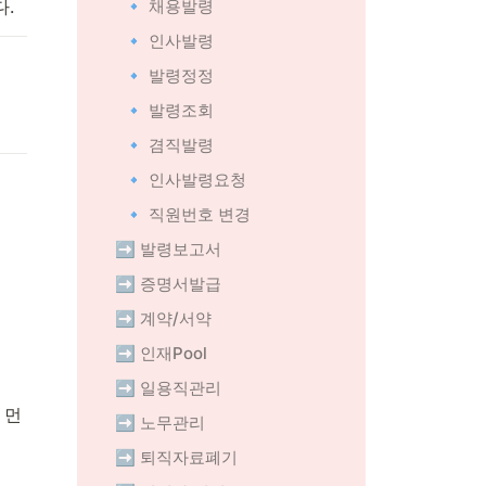
.
🔹 채용발령
🔹 인사발령
🔹 발령정정
🔹 발령조회
🔹 겸직발령
🔹 인사발령요청
🔹 직원번호 변경
➡️ 발령보고서
➡️ 증명서발급
➡️ 계약/서약
➡️ 인재Pool
➡️ 일용직관리
 먼
➡️ 노무관리
➡️ 퇴직자료폐기