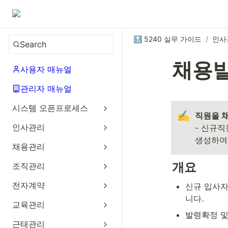
🔝 5240 실무 가이드
/
인사
Search
채용
사용자 매뉴얼
관리자 매뉴얼
시스템 오픈프로세스
✍️
인사관리
- 신규
생성하여 
채용관리
개요
조직관리
전자계약
신규 입사자
니다.
교육관리
발령확정 및
근태관리