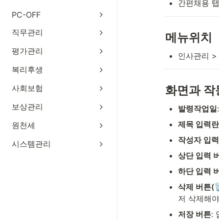
간편채용 탭
PC-OFF
직무관리
메뉴위치
평가관리
인사관리 >
복리후생
사회보험
화면과 작
보상관리
발령작업일
제목 입력란
원천세
작성자 입
시스템관리
상단 입력 버
하단 입력 버
삭제 버튼(🗑
저 삭제해야
저장 버튼
: