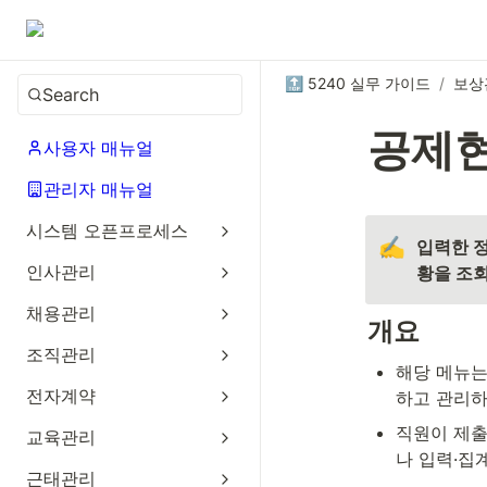
🔝 5240 실무 가이드
/
보상
Search
공제
사용자 매뉴얼
관리자 매뉴얼
시스템 오픈프로세스
✍️
입력한 
인사관리
황을 조회
채용관리
개요
조직관리
해당 메뉴는
전자계약
하고 관리하
직원이 제출
교육관리
나 입력·집
근태관리