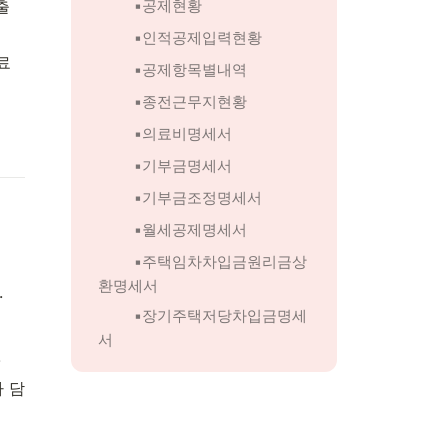
출
▪️공제현황
▪️인적공제입력현황
료
▪️공제항목별내역
▪️종전근무지현황
▪️의료비명세서
▪️기부금명세서
▪️기부금조정명세서
▪️월세공제명세서
▪️주택임차차입금원리금상
환명세서
.
▪️장기주택저당차입금명세
서
.
 담