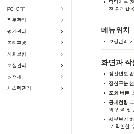
담당자는 전
PC-OFF
전 관리할 
직무관리
메뉴위치
평가관리
보상관리 >
복리후생
사회보험
화면과 작
보상관리
정산년도 
원천세
정산구분 
시스템관리
조회 버튼
:
공제현황 
의 입력 및 
세부보기 버
로 확인할 