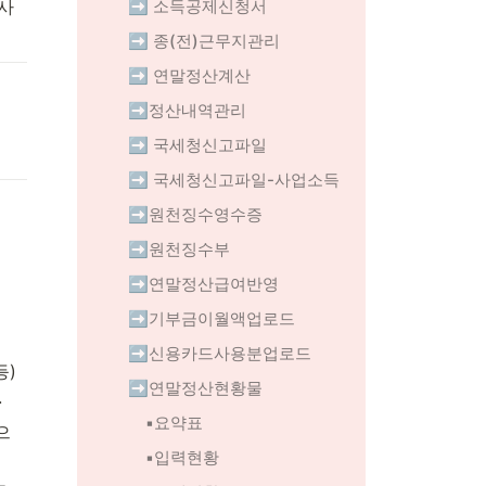
사
➡️ 소득공제신청서
➡️ 종(전)근무지관리
➡️ 연말정산계산
➡️정산내역관리
➡️ 국세청신고파일
➡️ 국세청신고파일-사업소득
➡️원천징수영수증
➡️원천징수부
➡️연말정산급여반영
➡️기부금이월액업로드
➡️신용카드사용분업로드
등)
➡️연말정산현황물
.
▪️요약표
으
 ▪️입력현황